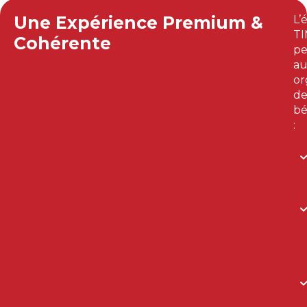
Une Expérience Premium &
L’
T
Cohérente
p
au
or
d
bé
: