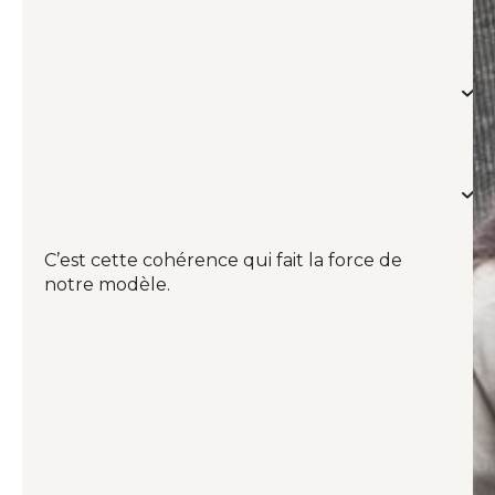
et
im
U
ex
co
e
U
pi
m
d
l’
C’est cette cohérence qui fait la force de
notre modèle.