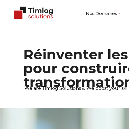
Nos Domaines
Réinventer le
pour construir
transformatio
We are Timlog Solutions & We boost your skil