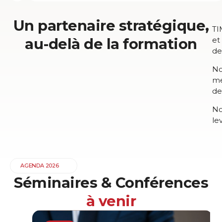
Un partenaire stratégique,
TI
au-delà de la formation
et
de
No
me
de
No
le
AGENDA 2026
Séminaires & Conférences
à venir