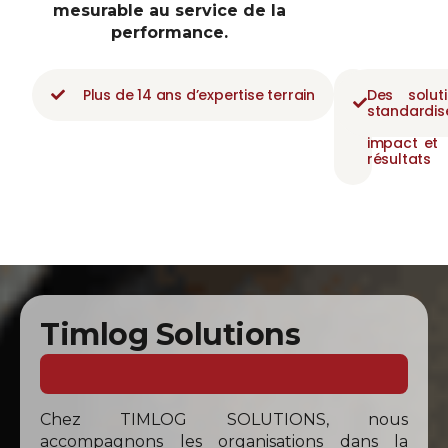
mesurable au service de la
performance.
Plus de 14 ans d’expertise terrain
Une
Des solut
approche
standardis
orientée
impact et
résultats
Timlog Solutions
D
r
i
v
i
n
g
T
r
a
n
s
Chez TIMLOG SOLUTIONS, nous
accompagnons les organisations dans la