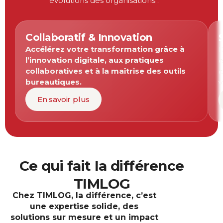
évolutions des organisations :
Collaboratif & Innovation
Accélérez votre transformation grâce à
D
l’innovation digitale, aux pratiques
e
collaboratives et à la maîtrise des outils
c
bureautiques.
v
En savoir plus
Ce qui fait la différence
TIMLOG
Chez
TIMLOG
, la différence, c’est
une expertise solide, des
solutions sur mesure et un impact