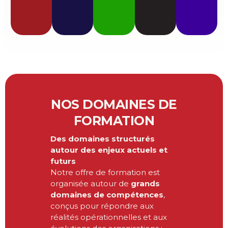
NOS DOMAINES DE
FORMATION
Des domaines structurés
autour des enjeux actuels et
futurs
Notre offre de formation est
organisée autour de
grands
domaines de compétences
,
conçus pour répondre aux
réalités opérationnelles et aux