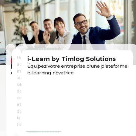
Nos
Un
i-Learn by Timlog Solutions
Découvrir
nos pôles
pôles
écosystème
Équipez votre entreprise d'une plateforme
intégré
d’expertise
e-learning novatrice.
au
service
des
compétences
et
de
la
transformation.